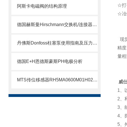
☆打
阿斯卡电磁阀的结构原理
☆冶
德国赫斯曼Hirschmann交换机/连接器介绍
现
丹佛斯Donfoss柱塞泵使用指南及压力调节教程
精度
量程
德国E+H恩德斯豪斯PH电极分析
MTS传位移感器RH5MA0600M01H021S1011G8现货支持
威仕流
1、
2、
3、
4、
5、