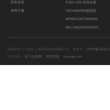
荣誉资质
PS6X-228 W39全新法兰安装VEGAPULS 6X威格雷达液位计
资料下载
VEGABAR86德国原厂威格压力变送器全新正品现货供应
MPR61XXFX4RKMX德国威格VEGAMIP R61微波物位开关接收器
B82.AXDASAGDSHXKIMAX德国威格VEGABAR82压力变送器原包装现货
版权所有 © 2026 上海慕承科技有限公司 备案号：
沪ICP备20251
技术支持：
化工仪器网
管理登陆
sitemap.xml