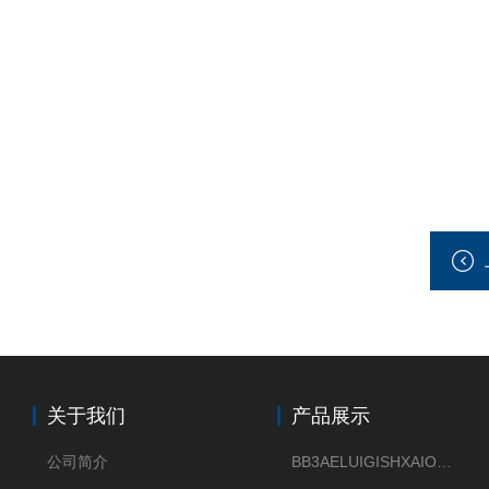
关于我们
产品展示
公司简介
BB3AELUIGISHXAIOXX德国威格原装正品VEGABAR 83压力变送器