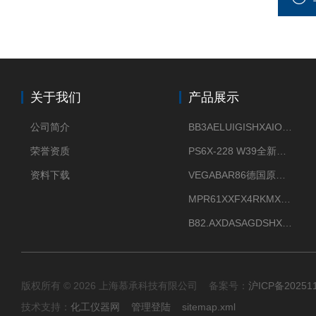
关于我们
产品展示
公司简介
BB3AELUIGISHXAIOXX德国威格原装正品VEGABAR 83压力变送器
荣誉资质
PS6X-228 W39全新法兰安装VEGAPULS 6X威格雷达液位计
资料下载
VEGABAR86德国原厂威格压力变送器全新正品现货供应
MPR61XXFX4RKMX德国威格VEGAMIP R61微波物位开关接收器
B82.AXDASAGDSHXKIMAX德国威格VEGABAR82压力变送器原包装现货
版权所有 © 2026 上海慕承科技有限公司 备案号：
沪ICP备20251
技术支持：
化工仪器网
管理登陆
sitemap.xml