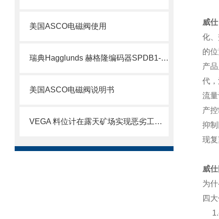
威仕
美国ASCO电磁阀使用
化、
的位
瑞典Hagglunds 赫格隆编码器SPDB1-1000-BT介绍
产品
代，
美国ASCO电磁阀说明书
流量
产控
VEGA 料位计在露天矿场实现恶劣工况下的精准测量
抑制
现复
威仕
为什
四大
1.