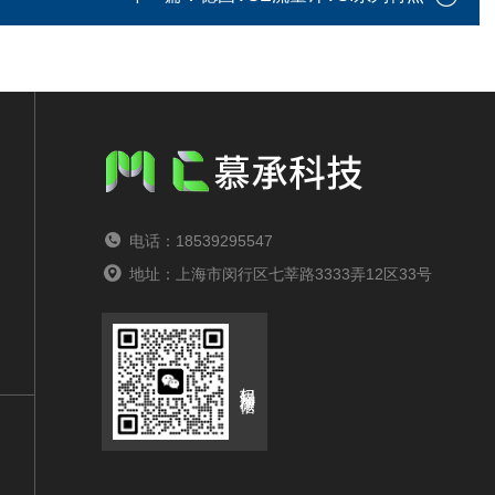
电话：18539295547
地址：上海市闵行区七莘路3333弄12区33号
扫码添加微信