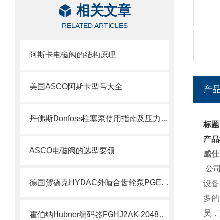
相关文章
RELATED ARTICLES
阿斯卡电磁阀的结构原理
美国ASCO阿斯卡型号大全
产
丹佛斯Donfoss柱塞泵使用指南及压力调节教程
标题
产品
ASCO电磁阀的选型要领
威仕
公司
德国贺德克HYDAC外啮合齿轮泵PGE100系列科普
设备
多的
员，
霍伯纳Hubner编码器FGHJ2AK-2048G-90G-NG/16K介绍