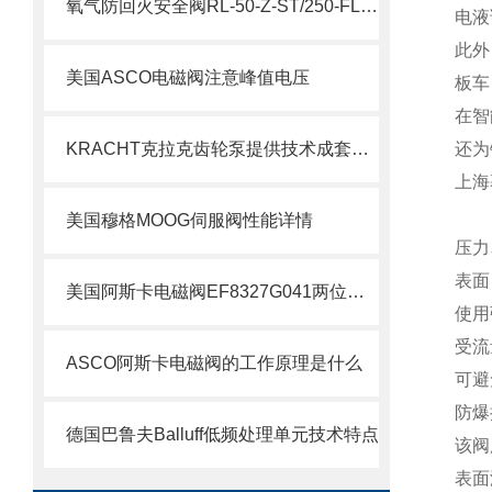
氧气防回火安全阀RL-50-Z-ST/250-FL参数
电液
此外
美国ASCO电磁阀注意峰值电压
板车
在智
KRACHT克拉克齿轮泵提供技术成套组装
还为
上海
美国穆格MOOG伺服阀性能详情
压力
表面
美国阿斯卡电磁阀EF8327G041两位四通技术
使用
受流
ASCO阿斯卡电磁阀的工作原理是什么
可避
防爆
德国巴鲁夫Balluff低频处理单元技术特点
该阀
表面