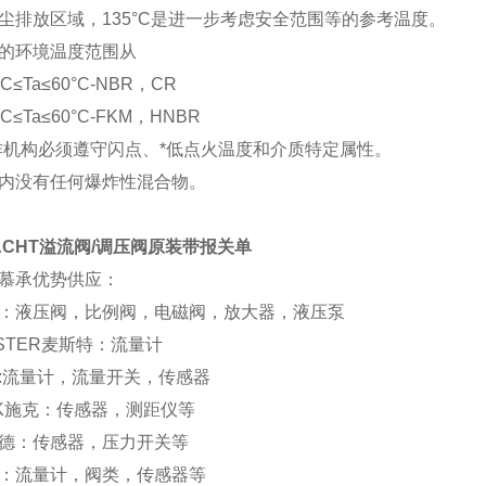
尘排放区域，135°C是进一步考虑安全范围等的参考温度。
的环境温度范围从
0°C≤Ta≤60°C-NBR，CR
5°C≤Ta≤60°C-FKM，HNBR
作机构必须遵守闪点、*低点火温度和介质特定属性。
内没有任何爆炸性混合物。
ACHT溢流阀/调压阀原装带报关单
慕承优势供应：
os：液压阀，比例阀，电磁阀，放大器，液压泵
ISTER麦斯特：流量计
ka:流量计，流量开关，传感器
CK施克：传感器，测距仪等
德：传感器，压力开关等
：流量计，阀类，传感器等