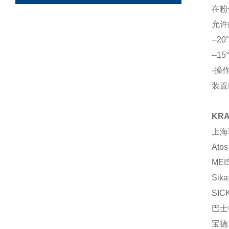
在粉
允许
--2
--1
-操
装置
KR
上海
At
ME
Si
SI
巴士
宝德