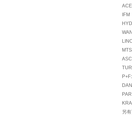
AC
IF
HY
WA
LI
MT
AS
TU
P+
DA
PA
KR
另有