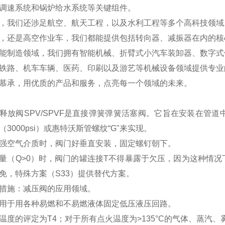
调速系统和锅炉给水系统等关键组件。
，我们还涉足航空、航天工程，以及水利工程等多个高科技领域
，还是高空作业车，我们都能提供包括转向器、减振器在内的核
能制造领域，我们拥有智能机械、折臂式小汽车装卸器、数字式
铁路、机车车辆、医药、印刷以及游艺等机械设备领域提供专业
慕承，用优质的产品和服务，点亮每一个领域的未来。
释放阀SPV/SPVF是直接弹簧弹簧活塞阀。它旨在安装在管
（3000psi）或惠特沃斯管螺纹“G"来实现。
强空气介质时，阀门好垂直安装，固定螺钉朝下。
量（Q>0）时，阀门的罐连接T不得暴露于欠压，因为这种情
免，特殊方案（S33）提供替代方案。
措施：减压阀的应用领域。
用于用各种易燃和不易燃液体固定低压液压回路。
温度的评定为T4；对于所有点火温度为>135°C的气体、蒸汽