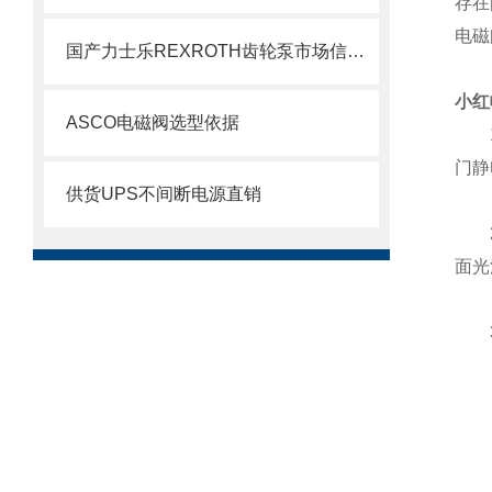
存在
电磁
国产力士乐REXROTH齿轮泵市场信息了解
小红
ASCO电磁阀选型依据
1、
门静
供货UPS不间断电源直销
2、
面光
3、