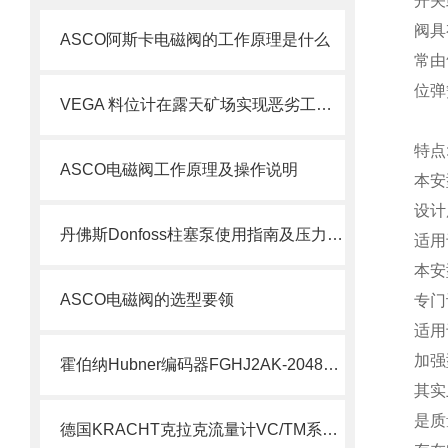
开关
阀具
ASCO阿斯卡电磁阀的工作原理是什么
常由
位弹
VEGA 料位计在露天矿场实现恶劣工况下的精准测量
特点
ASCO电磁阀工作原理及操作说明
本安
设计
丹佛斯Donfoss柱塞泵使用指南及压力调节教程
适用
本安
ASCO电磁阀的选型要领
专门
适用
加强
霍伯纳Hubner编码器FGHJ2AK-2048G-90G-NG/16K介绍
其实
是质
德国KRACHT克拉克流量计VC/TM系列说明