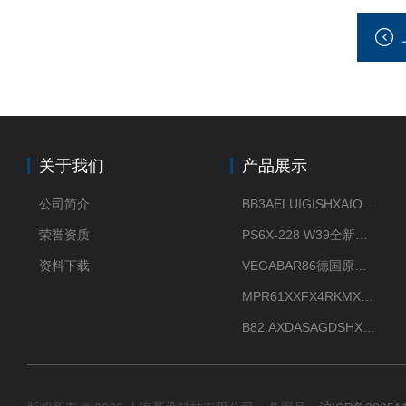
关于我们
产品展示
公司简介
BB3AELUIGISHXAIOXX德国威格原装正品VEGABAR 83压力变送器
荣誉资质
PS6X-228 W39全新法兰安装VEGAPULS 6X威格雷达液位计
资料下载
VEGABAR86德国原厂威格压力变送器全新正品现货供应
MPR61XXFX4RKMX德国威格VEGAMIP R61微波物位开关接收器
B82.AXDASAGDSHXKIMAX德国威格VEGABAR82压力变送器原包装现货