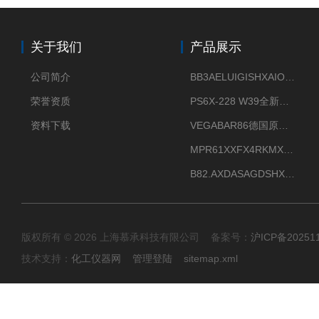
关于我们
产品展示
公司简介
BB3AELUIGISHXAIOXX德国威格原装正品VEGABAR 83压力变送器
荣誉资质
PS6X-228 W39全新法兰安装VEGAPULS 6X威格雷达液位计
资料下载
VEGABAR86德国原厂威格压力变送器全新正品现货供应
MPR61XXFX4RKMX德国威格VEGAMIP R61微波物位开关接收器
B82.AXDASAGDSHXKIMAX德国威格VEGABAR82压力变送器原包装现货
版权所有 © 2026 上海慕承科技有限公司 备案号：
沪ICP备20251
技术支持：
化工仪器网
管理登陆
sitemap.xml