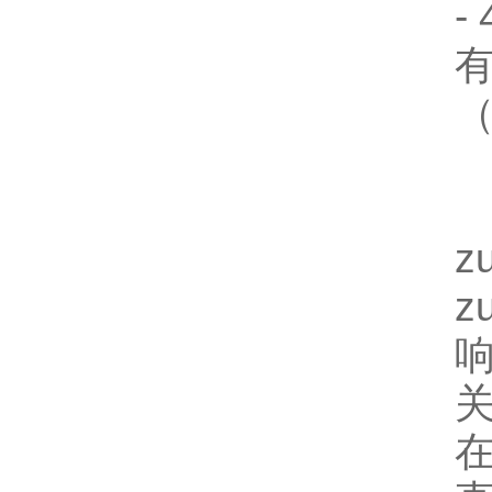
-
（
z
z
关