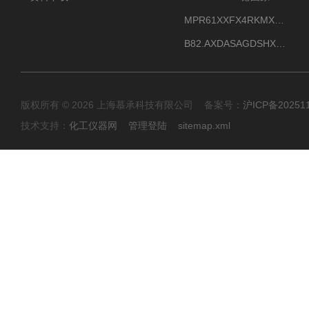
MPR61XXFX4RKMX德国威格VEGAMIP R61微波物位开关接收器
B82.AXDASAGDSHXKIMAX德国威格VEGABAR82压力变送器原包装现货
版权所有 © 2026 上海慕承科技有限公司 备案号：
沪ICP备20251
技术支持：
化工仪器网
管理登陆
sitemap.xml