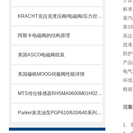
介质
标准-
KRACHT克拉克泄压阀/电磁阀/压力控制阀选型指南
蒸汽
第16
阿斯卡电磁阀的结构原理
高达1
批准
防护
美国ASCO电磁阀组装
产品
电气连
美国穆格MOOG伺服阀性能详情
环境
根据
MTS传位移感器RH5MA0600M01H021S1011G8现货支持
活塞
Parker派克油泵PGP610/620/640系列简要说明
1、