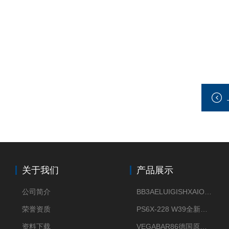
关于我们
产品展示
公司简介
BB3AELUIGISHXAIOXX德国威格原装正品VEGABAR 83压力变送器
荣誉资质
PS6X-228 W39全新法兰安装VEGAPULS 6X威格雷达液位计
资料下载
VEGABAR86德国原厂威格压力变送器全新正品现货供应