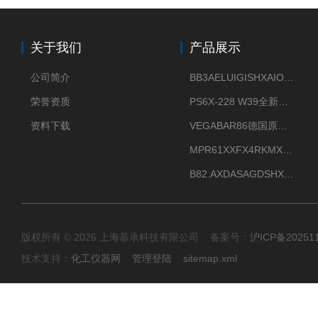
关于我们
产品展示
公司简介
BB3AELUIGISHXAIOXX德国威格原装正品VEGABAR 83压力变送器
荣誉资质
PS6X-228 W39全新法兰安装VEGAPULS 6X威格雷达液位计
资料下载
VEGABAR86德国原厂威格压力变送器全新正品现货供应
MPR61XXFX4RKMX德国威格VEGAMIP R61微波物位开关接收器
B82.AXDASAGDSHXKIMAX德国威格VEGABAR82压力变送器原包装现货
版权所有 © 2026 上海慕承科技有限公司 备案号：
沪ICP备20251
技术支持：
化工仪器网
管理登陆
sitemap.xml