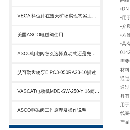
隔膜
•D
VEGA 料位计在露天矿场实现恶劣工况下的精准测量
•用
•介
美国ASCO电磁阀使用
•方
•具
01
ASCO电磁阀怎么选择直动式还是先导式？
需要
材料
艾可勒齿轮泵EIPC3-050RA23-10描述
通过
通过
VASCAT电动机MDD-SW-250-Y 16简要介绍
具有
用于
ASCO电磁阀工作原理及操作说明
线圈
产品