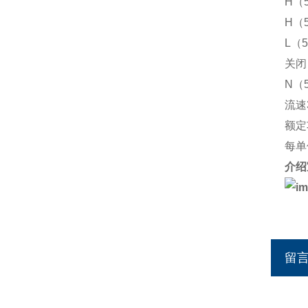
H（
H（
L（
关闭
N（
流速30
额定功
每单
介绍
留