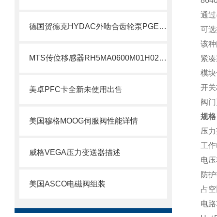
86
通过
德国贺德克HYDAC外啮合齿轮泵PGE100系列科普
可选
该种
MTS传位移感器RH5MA0600M01H021S1011G8现货支持
紧凑
模块
开关
美卓PFC卡全新未使用出售
阀门
规格
美国穆格MOOG伺服阀性能详情
压力范
工作电
威格VEGA压力变送器描述
电压
防护等
美国ASCO电磁阀组装
占空
电路