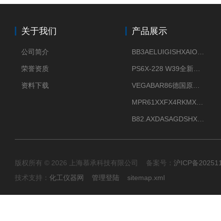
关于我们
产品展示
公司简介
BB3AELUIGISHXAIOXX德国威格原装正品VEGABAR 83压力变送器
荣誉资质
PS6X-228 W39全新法兰安装VEGAPULS 6X威格雷达液位计
资料下载
VEGABAR86德国原厂威格压力变送器全新正品现货供应
MPR61XXFX4RKMX德国威格VEGAMIP R61微波物位开关接收器
B82.AXDASAGDSHXKIMAX德国威格VEGABAR82压力变送器原包装现货
版权所有 © 2026 上海慕承科技有限公司 备案号：
沪ICP备20251
技术支持：
化工仪器网
管理登陆
sitemap.xml