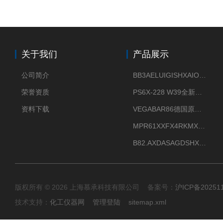
关于我们
产品展示
公司简介
BB3AELUIGISHXAIOXX德国威格原装正品VEGABAR 83压力变送器
荣誉资质
PS6X-228 W39全新法兰安装VEGAPULS 6X威格雷达液位计
资料下载
VEGABAR86德国原厂威格压力变送器全新正品现货供应
MPR61XXFX4RKMX德国威格VEGAMIP R61微波物位开关接收器
B82.AXDASAGDSHXKIMAX德国威格VEGABAR82压力变送器原包装现货
版权所有 © 2026 上海慕承科技有限公司 备案号：
沪ICP备20251
技术支持：
化工仪器网
管理登陆
sitemap.xml