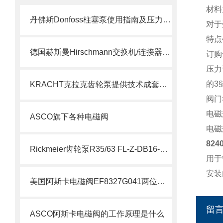
材料
丹佛斯Donfoss柱塞泵使用指南及压力调节教程
对于
特点
德国赫斯曼Hirschmann交换机/连接器介绍
订购
压力
的3
KRACHT克拉克齿轮泵提供技术成套组装
阀门
电磁
ASCO旗下各种电磁阀
电磁
824
Rickmeier齿轮泵R35/63 FL-Z-DB16-W-SAE2-R为石油系统保驾护航
用于
安装
美国阿斯卡电磁阀EF8327G041两位四通技术
留
ASCO阿斯卡电磁阀的工作原理是什么