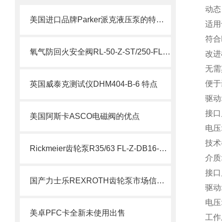
动态
美国进口品牌Parker派克液压泵的特点及用途
适用
符合E
氧气防回火安全阀RL-50-Z-ST/250-FL参数
改进
无需
便于
英国威泰克测试仪DHM404-B-6 特点
驱动:
接口尺
美国阿斯卡ASCO电磁阀的优点
电压:
技术
Rickmeier齿轮泵R35/63 FL-Z-DB16-W-SAE2-R为石油系统保驾护航
介质
接口尺
国产力士乐REXROTH齿轮泵市场信息了解
驱动:
电压:
美卓PFC卡全新未使用出售
工作压力