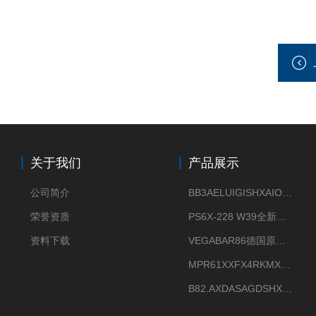
关于我们
产品展示
公司简介
BB3AELUIGISHXAIOXX德国威格原装正品VEGABAR 83压力变送器
荣誉资质
PS6X-228 W39全新法兰安装VEGAPULS 6X威格雷达液位计
资料下载
VEGABAR86德国原厂威格压力变送器全新正品现货供应
MPR61XXFX4RKMX德国威格VEGAMIP R61微波物位开关接收器
B82.AXDASAGDSHXKIMAX德国威格VEGABAR82压力变送器原包装现货