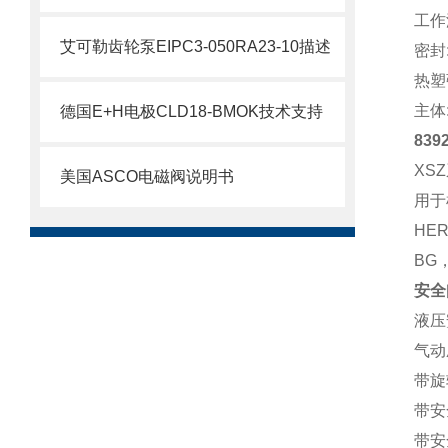
工作温度
艾可勒齿轮泵EIPC3-050RA23-10描述
密封
热塑
主体:
德国E+H电极CLD18-BMOK技术支持
839
XS
美国ASCO电磁阀说明书
用于
HER
BG
安全
液压
气动
带旋
带安
带安