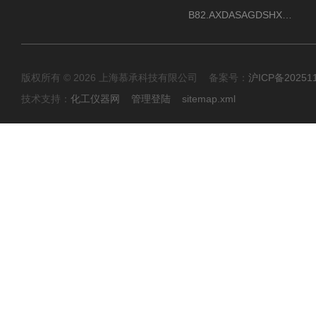
B82.AXDASAGDSHXKIMAX德国威格VEGABAR82压力变送器原包装现货
版权所有 © 2026 上海慕承科技有限公司 备案号：
沪ICP备20251
技术支持：
化工仪器网
管理登陆
sitemap.xml