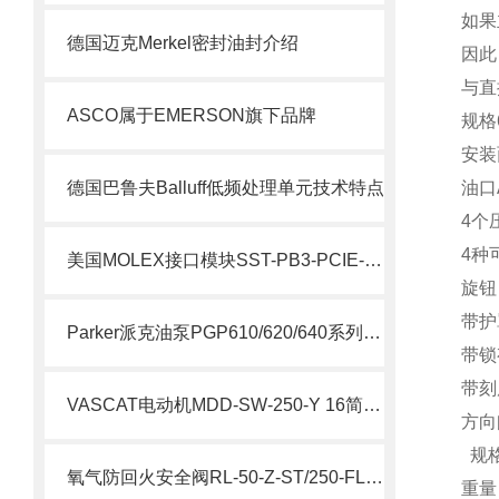
如果
德国迈克Merkel密封油封介绍
因此
与直
ASCO属于EMERSON旗下品牌
规格
安装面
德国巴鲁夫Balluff低频处理单元技术特点
油口
4个压
4种
美国MOLEX接口模块SST-PB3-PCIE-2 产品解析
旋
带护
Parker派克油泵PGP610/620/640系列简要说明
带锁
带刻
VASCAT电动机MDD-SW-250-Y 16简要介绍
方向
规格
氧气防回火安全阀RL-50-Z-ST/250-FL参数
重量