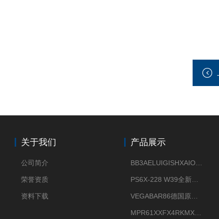
关于我们
产品展示
公司简介
BB3AELUIGISHXAIOXX德国威格原装正品VEGABAR 83压力变送器
荣誉资质
PS6X-228 W39全新法兰安装VEGAPULS 6X威格雷达液位计
资料下载
VEGABAR86德国原厂威格压力变送器全新正品现货供应
MPR61XXFX4RKMX德国威格VEGAMIP R61微波物位开关接收器