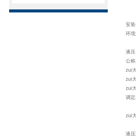
–
–拧
安
环境
–
液压
公
zu
zui
zu
调定
–z
zu
–螺
液压