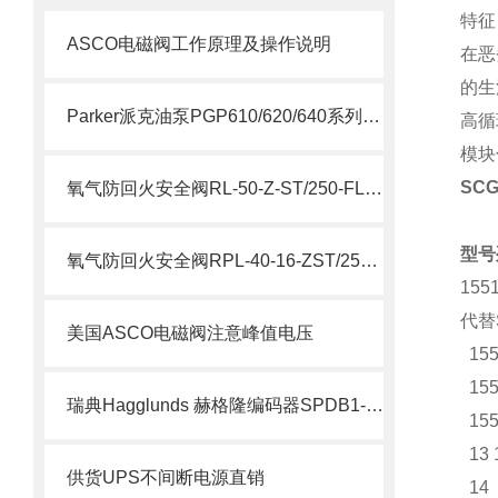
特征
ASCO电磁阀工作原理及操作说明
在恶
的生
Parker派克油泵PGP610/620/640系列简要说明
高循
模块
SC
氧气防回火安全阀RL-50-Z-ST/250-FL参数
型号
氧气防回火安全阀RPL-40-16-ZST/250/FL说明
155
代替S
美国ASCO电磁阀注意峰值电压
155
155
瑞典Hagglunds 赫格隆编码器SPDB1-1000-BT介绍
155
13 
供货UPS不间断电源直销
14 