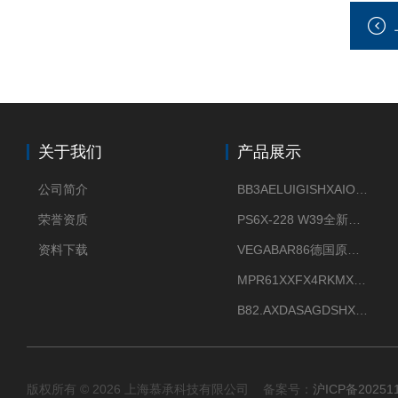
关于我们
产品展示
公司简介
BB3AELUIGISHXAIOXX德国威格原装正品VEGABAR 83压力变送器
荣誉资质
PS6X-228 W39全新法兰安装VEGAPULS 6X威格雷达液位计
资料下载
VEGABAR86德国原厂威格压力变送器全新正品现货供应
MPR61XXFX4RKMX德国威格VEGAMIP R61微波物位开关接收器
B82.AXDASAGDSHXKIMAX德国威格VEGABAR82压力变送器原包装现货
版权所有 © 2026 上海慕承科技有限公司 备案号：
沪ICP备20251