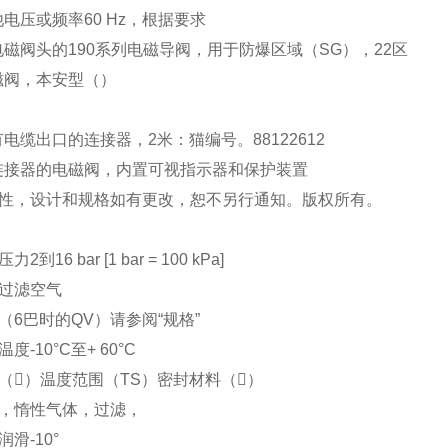
他电压或频率60 Hz，根据要求
电磁阀头的190系列电磁导阀，用于防爆区域（SG），22区
磁阀，本安型（）
有电缆出口的连接器，2米：猫编号。88122612
连接器的电磁阀，内置可视指示器和保护装置
性，设计和规格如有更改，恕不另行通知。版权所有。
力2到16 bar [1 bar = 100 kPa]
过滤空气
（6巴时的QV）请参阅“规格”
度-10°C至+ 60°C
（）温度范围（TS）密封材料（）
，惰性气体，过滤，
润滑-10°