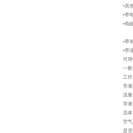
•其
•带
•电
•带
•带
可用
一般
工作压
导液
流量
导液温
流体
空气
是否