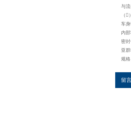
与流
（
车身
内部
密封
亚群
规格
留