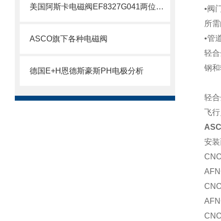
美国阿斯卡电磁阀EF8327G041两位四通技术
•阀
所需
•管
ASCO旗下各种电磁阀
轻合
钢和
德国E+H恩德斯豪斯PH电极分析
轻合
飞行
AS
安装
CNOM
AFN
CNO
AFN
CNO