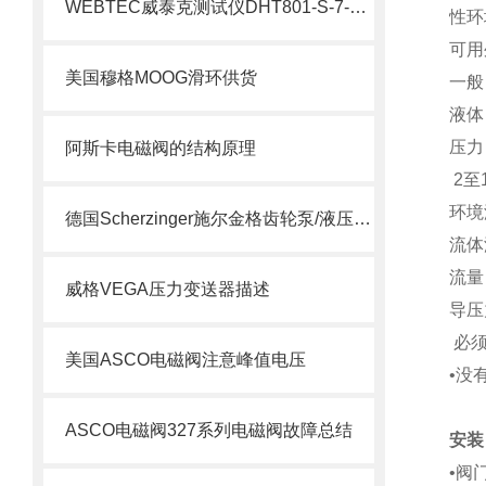
WEBTEC威泰克测试仪DHT801-S-7-L介绍
性环
可用
美国穆格MOOG滑环供货
一般
液体
压力
阿斯卡电磁阀的结构原理
2至
环境温
德国Scherzinger施尔金格齿轮泵/液压泵供应说明
流体温
流量
威格VEGA压力变送器描述
导压
必须
美国ASCO电磁阀注意峰值电压
•没
ASCO电磁阀327系列电磁阀故障总结
安装
•阀