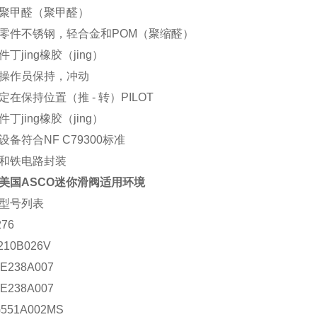
聚甲醛（聚甲醛）
零件不锈钢，轻合金和POM（聚缩醛）
丁jing橡胶（jing）
操作员保持，冲动
定在保持位置（推 - 转）PILOT
丁jing橡胶（jing）
设备符合NF C79300标准
和铁电路封装
美国ASCO迷你滑阀适用环境
型号列表
276
210B026V
E238A007
E238A007
551A002MS