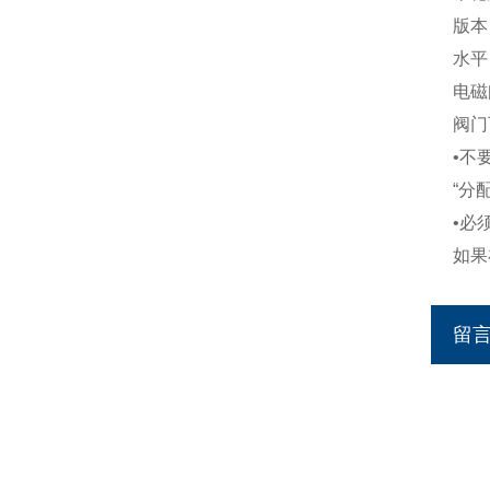
版本
水平：
电磁
阀门
•不
“分
•必
如果
留