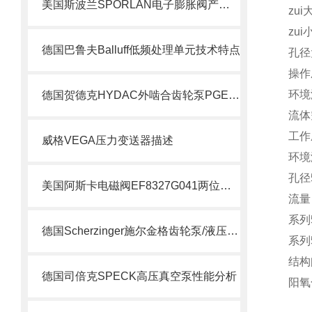
美国斯波兰SPORLAN电子膨胀阀产品特点
zui
zui
德国巴鲁夫Balluff低频处理单元技术特点
孔径
操作
环境温
德国贺德克HYDAC外啮合齿轮泵PGE100系列科普
流体
工作
威格VEGA压力变送器描述
环境温
孔径5
美国阿斯卡电磁阀EF8327G041两位四通技术
流量（
系列5
德国Scherzinger施尔金格齿轮泵/液压泵供应说明
系列5
结构
德国司倍克SPECK高压真空泵性能分析
阳氧