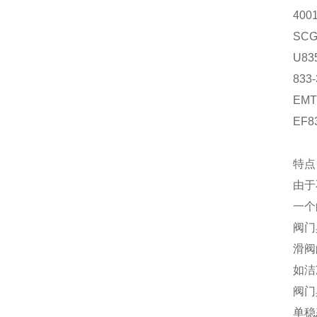
400
SCG
U83
833
EMT
EF8
特点
由于
一个
阀门
滑阀
如洁
阀门
单稳