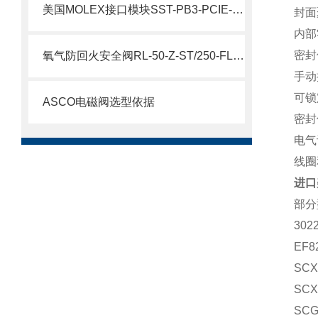
美国MOLEX接口模块SST-PB3-PCIE-2 产品解析
封面
内部
密封件
氧气防回火安全阀RL-50-Z-ST/250-FL参数
手动
可锁
ASCO电磁阀选型依据
密封件
电气
线圈
进口
部分
302
EF8
SCX
SCX
SCG