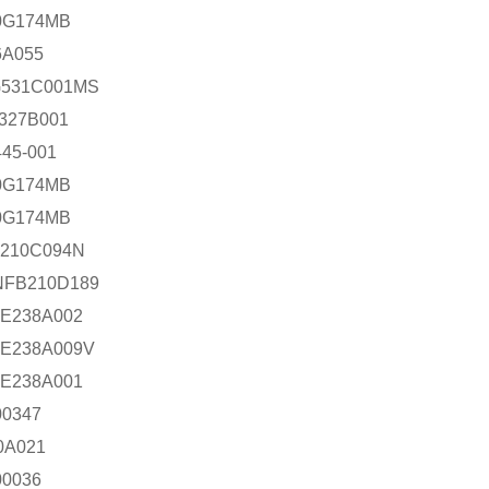
0G174MB
6A055
531C001MS
327B001
445-001
0G174MB
0G174MB
210C094N
FB210D189
E238A002
E238A009V
E238A001
00347
0A021
00036