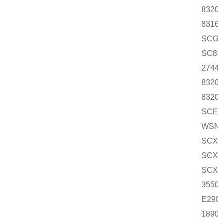
832
831
SCG
SC8
274
832
832
SCE
WSN
SCX
SCX
SCX
355
E29
189