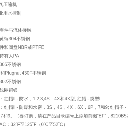
空气压缩机
工业用水控制
零件与流体接触
黄铜304不锈钢
件和圆盘NBR或PTFE
持有人PA
305不锈钢
e和Plugnut 430F不锈钢
302不锈钢
线圈铜银
红帽II - 防水，1,2,3,4S，4X和4X型; 红帽 - 类型I.
：红帽II - 防爆和水密，3S，4S，4X，6X，6P，7和9; 红帽子
，7和9。（要订购，请在产品目录编号上添加前缀“EF”，8210B57,
C：32˚F至125˚F（0˚C至52˚C）