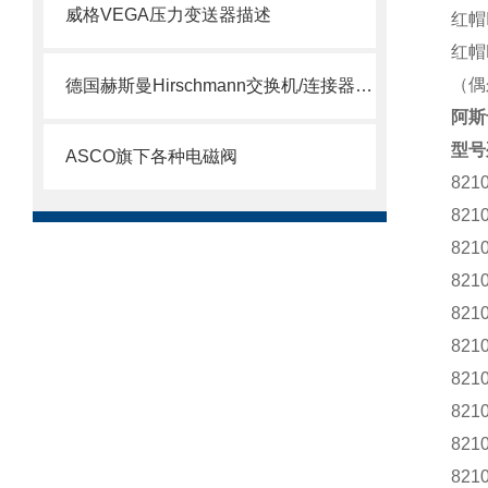
威格VEGA压力变送器描述
红帽I
红帽D
（偶尔
德国赫斯曼Hirschmann交换机/连接器介绍
阿斯卡
型号
ASCO旗下各种电磁阀
821
821
821
821
821
821
821
821
821
821