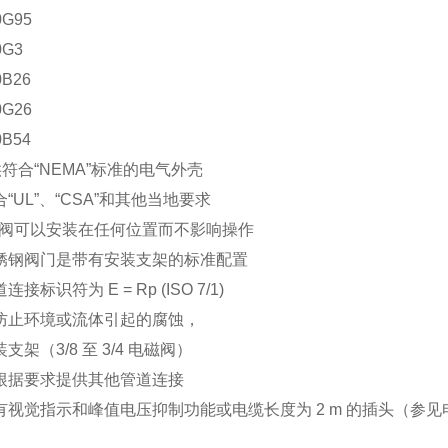
0G95
0G3
0B26
0G26
0B54
符合“NEMA”标准的电气外壳
符合“UL”、“CSA”和其他当地要求
阀可以安装在任何位置而不影响操作
不锈钢阀门是带有安装支架的标准配置
道连接标识符为 E = Rp (ISO 7/1)
为防止环境或流体引起的腐蚀，
装支架（3/8 至 3/4 电磁阀）
可根据要求提供其他管道连接
具有视觉指示和峰值电压抑制功能或电缆长度为 2 m 的插头（参