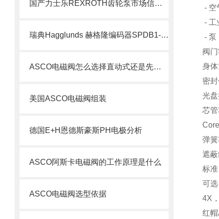
国产力士乐REXROTH齿轮泵市场信息了解
- 
- 
瑞典Hagglunds 赫格隆编码器SPDB1-1000-BT介绍
- 泵
阀门
身体
ASCO电磁阀怎么选择直动式还是先导式？
密封
光盘
美国ASCO电磁阀组装
芯管
Cor
德国E+H恩德斯豪斯PH电极分析
弹簧
遮蔽
ASCO阿斯卡电磁阀的工作原理是什么
标准：
可选
ASCO电磁阀选型依据
4X
红帽A