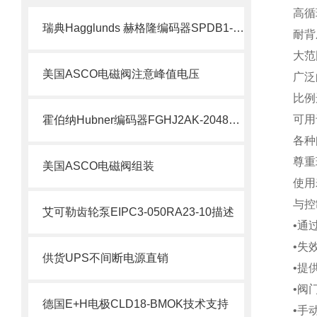
高循
瑞典Hagglunds 赫格隆编码器SPDB1-1000-BT介绍
耐背
大范
美国ASCO电磁阀注意峰值电压
广泛
比例
可用
霍伯纳Hubner编码器FGHJ2AK-2048G-90G-NG/16K介绍
各种
尊重
美国ASCO电磁阀组装
使用
与控
艾可勒齿轮泵EIPC3-050RA23-10描述
•通
•失
供货UPS不间断电源直销
•提
•阀
德国E+H电极CLD18-BMOK技术支持
•手