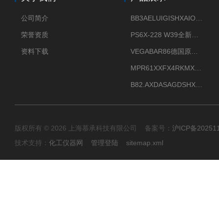
公司简介
BB3AELUIGISHXAIOXX德国威格原装正品VEGABAR 83压力变送器
荣誉资质
PS6X-228 W39全新法兰安装VEGAPULS 6X威格雷达液位计
资料下载
VEGABAR86德国原厂威格压力变送器全新正品现货供应
MPR61XXFX4RKMX德国威格VEGAMIP R61微波物位开关接收器
B82.AXDASAGDSHXKIMAX德国威格VEGABAR82压力变送器原包装现货
版权所有 © 2026 上海慕承科技有限公司 备案号：
沪ICP备20251
技术支持：
化工仪器网
管理登陆
sitemap.xml