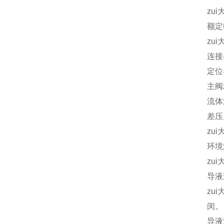
zui
额定
zui
连接
定位
主阀z
流体
差压见
zu
环境温
zui
导液
zu
闵。
导液温