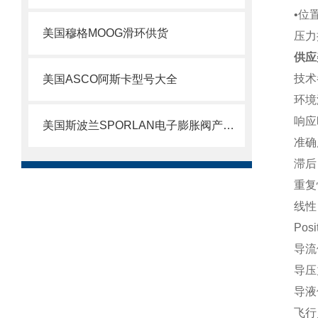
•位
美国穆格MOOG滑环供货
压力
供应
技术
美国ASCO阿斯卡型号大全
环境
响应
美国斯波兰SPORLAN电子膨胀阀产品特点
准确
滞后
重复
线性
Posi
导流
导压力
导液
飞行