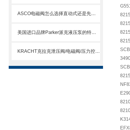
G55
ASCO电磁阀怎么选择直动式还是先导式？
821
821
821
美国进口品牌Parker派克液压泵的特点及用途
821
SCB
KRACHT克拉克泄压阀/电磁阀/压力控制阀选型指南
349
SCB
821
NF8
E29
821
821
K31
EFX