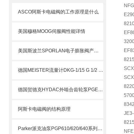
NFG
ASCO阿斯卡电磁阀的工作原理是什么
E29
821
美国穆格MOOG伺服阀性能详情
EF8
320
EF8
美国斯波兰SPORLAN电子膨胀阀产品特点
821
SCX
德国MEISTER流量计DKG-1/15 G 1/2 VA NOC 说明
SCX
822
德国贺德克HYDAC外啮合齿轮泵PGE100系列科普
570
834
阿斯卡电磁阀的结构原理
JE3
821
Parker派克油泵PGP610/620/640系列简要说明
NFE