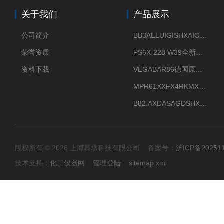
关于我们
产品展示
公司简介
BB3AELUIGISHXAIOXX德国威格原装正品VEGABAR 83压力变送器
荣誉资质
PS6X-228 W39全新法兰安装VEGAPULS 6X威格雷达液位计
资料下载
VEGABAR86德国原厂威格压力变送器全新正品现货供应
MPR61XXFX4RKMX德国威格VEGAMIP R61微波物位开关接收器
B82.AXDASAGDSHXKIMAX德国威格VEGABAR82压力变送器原包装现货
版权所有 © 2026 上海慕承科技有限公司 备案号：
沪ICP备20251
技术支持：
化工仪器网
管理登陆
sitemap.xml