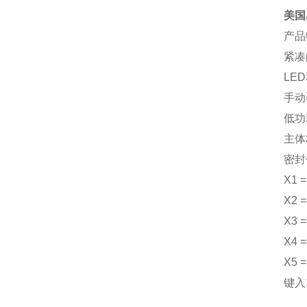
美国
产品
紧凑
LE
手动
低功
主体
密封
X1
X2
X3
X4
X5
键入