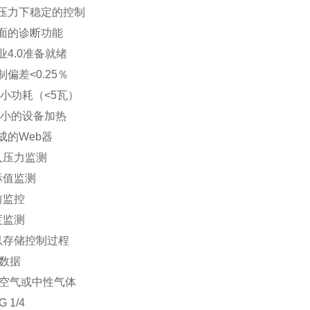
压力下稳定的控制
面的诊断功能
业4.0准备就绪
制偏差<0.25％
ui小功耗（<5瓦）
ui小的设备加热
成的Web器
入压力监测
标值监测
前监控
度监测
以存储控制过程
数据
空气或中性气体
 1/4