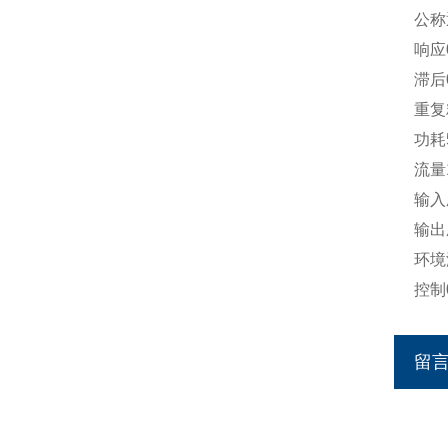
公称
响应0
滞后0
重复
功耗
流量1
输入
输出
环境温
控制0
留