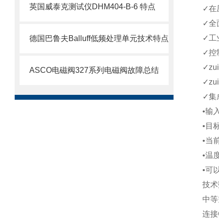
英国威泰克测试仪DHM404-B-6 特点
✓在
✓全
✓工
德国巴鲁夫Balluff低频处理单元技术特点
✓控
✓z
ASCO电磁阀327系列电磁阀故障总结
✓z
✓集
•输
•目
•当
•温
•可
技术
中等
连接G