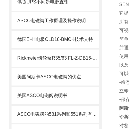
供货UPS不间断电源直销
SE
它提
ASCO电磁阀工作原理及操作说明
所有
可视
简单
德国E+H电极CLD18-BMOK技术支持
并通
使用
Rickmeier齿轮泵R35/63 FL-Z-DB16-W-SAE2-R为石油系统保驾护航
以及
可以
美国阿斯卡ASCO电磁阀的优点
•瞬
立即
美国ASCO电磁阀说明书
•保
阿斯
ASCO电磁阀的531系列和551系列有什么差别
诊断
对您