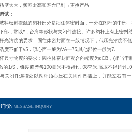
粘度太大，频率太高和寿命已到→更换产品
调试：
料密封接触的阔杆部分是细住体密封面，一分在阁杆的中部，
下部，常以*，台肩等形状与关闭件连接。许多阔杆上有上密封
光沽度的妥求：圈往体密封面在一般情况下，低压光沽度不低于7
浩度不低于v5，顶心面一般为VA一75,其他部位一般为7.
尺寸物度的要求：圆往体密封面配合的精度为dCB，(相当于新
 0s的1/S，锥度偏差每100毫米不得超过..08奄米,高压不得超
与关闭件连接处以阅杆顶心压在关闭件凹擂上，并能左右有一
言询价
/ MESSAGE INQUIRY