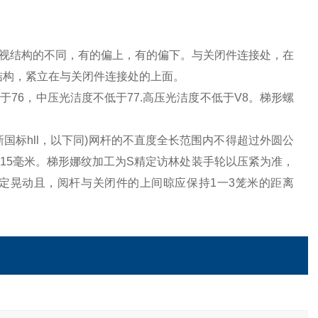
视结构的不同，有的偏上，有的偏下。与关闭件连接处，在
结构，紧立在与关闭件连接处的上面。
6，中压光洁度不低于77.高压光洁度不低于V8。梯形螺
国标hll，以下同)网杆的不直度全长范围内不得超过外圆公
过..015毫米。梯形娜纹加工为S精定访林处装手轮以压紧为准，
定晃动且，阅杆与关闭件的上间晾应保持1一3笼米的距离