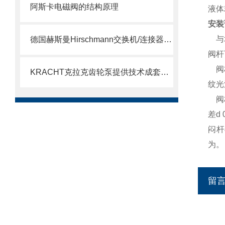
阿斯卡电磁阀的结构原理
液体
安装
与坡
德国赫斯曼Hirschmann交换机/连接器介绍
阀杆
阀杆
KRACHT克拉克齿轮泵提供技术成套组装
纹光
阀杆
差d
闷杆
为。
留