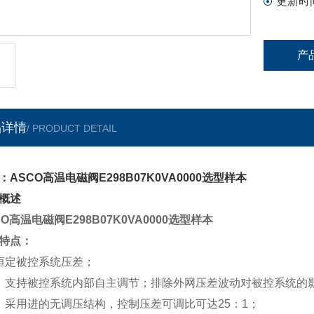
更新时
产
品详情
/ PRODUCT DETAIL
：ASCO高温电磁阀E298B07K0VA0000选型样本
概述
CO高温电磁阀E298B07K0VA0000选型样本
特点：
恒定被控系统压差；
支持被控系统内部自主调节；排除外网压差波动对被控系统的
采用进的无调压结构，控制压差可调比可达25：1；