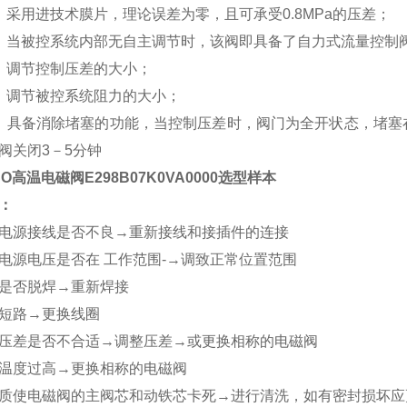
采用进技术膜片，理论误差为零，且可承受0.8MPa的压差；
当被控系统内部无自主调节时，该阀即具备了自力式流量控制
调节控制压差的大小；
调节被控系统阻力的大小；
具备消除堵塞的功能，当控制压差时，阀门为全开状态，堵塞
阀关闭3－5分钟
CO高温电磁阀E298B07K0VA0000选型样本
：
电源接线是否不良→重新接线和接插件的连接
电源电压是否在 工作范围-→调致正常位置范围
是否脱焊→重新焊接
短路→更换线圈
压差是否不合适→调整压差→或更换相称的电磁阀
温度过高→更换相称的电磁阀
质使电磁阀的主阀芯和动铁芯卡死→进行清洗，如有密封损坏应