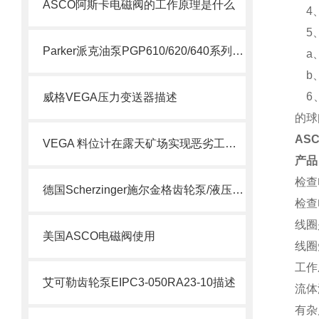
ASCO阿斯卡电磁阀的工作原理是什么
4、
5、
Parker派克油泵PGP610/620/640系列简要说明
a、
b、
6、
威格VEGA压力变送器描述
的球
AS
VEGA 料位计在露天矿场实现恶劣工况下的精准测量
产品
检查
德国Scherzinger施尔金格齿轮泵/液压泵供应说明
检查
线圈
美国ASCO电磁阀使用
线圈
工作
艾可勒齿轮泵EIPC3-050RA23-10描述
流体
有杂