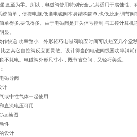
漏,直至为零。所以，电磁阀使用特别安全,尤其适用于腐蚀性、
系统简单，便接电脑,低廉电磁阀本身结构简单,也低,比起调节
简单得多,要低得多。由于电磁阀是开关信号控制,与工控计算机
明显。
动作快递,功率微小，外形轻巧电磁阀响应时间可以短至几个堂
,比之其它自控阀反应更灵敏。设计得当的电磁阀线圉功率消耗很
也不耗电。电磁阀外形尺寸小，既节省空间，又轻巧美观。
：
电磁导阀
设计
气或中性气体一起使用
和直流电压可用
Cad绘图
动性
的设计