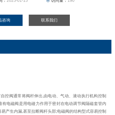
间：
2025-01-15
访问量：
190
品咨询
联系我们
它自控阀通常将阀杆伸出,由电动、气动、液动执行机构控制
唯有电磁阀是用电碰力作用于密封在电动调节阀隔磁套管内
容易产生内漏,甚至拉断阀杆头部;电磁阀的结构型式容易控制