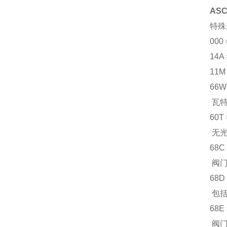
AS
特殊
00
14
11
66
瓦特
60
无
68
阀门
68
包括
68
阀门