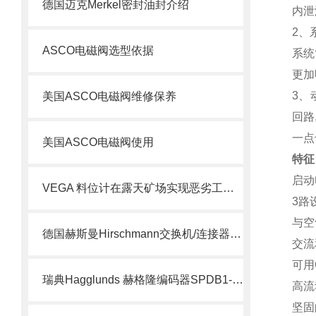
德国迈克Merkel密封油封介绍
内泄
2、
ASCO电磁阀选型依据
系统
更加
3、
美国ASCO电磁阀维修保养
回路
一点
美国ASCO电磁阀使用
特征
启动
VEGA 料位计在露天矿场实现恶劣工况下的精准测量
3路
与空
德国赫斯曼Hirschmann交换机/连接器介绍
交流
可用
瑞典Hagglunds 赫格隆编码器SPDB1-1000-BT介绍
高流
坚固