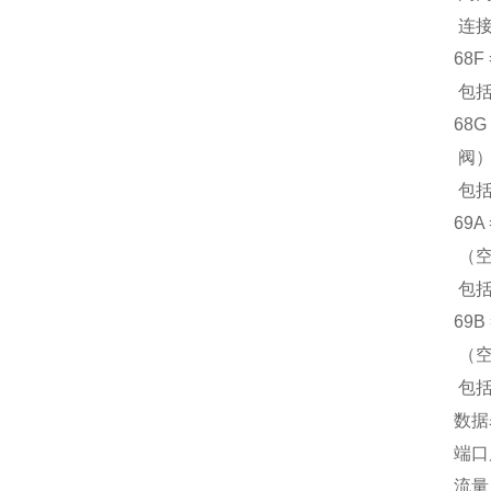
连接器
68
包括
68
阀）
包括
69
（空
包括
69
（空
包括
数据
端口尺
流量：