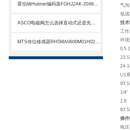
霍伯纳Hubner编码器FGHJ2AK-2048G-90G-NG/16K介绍
气泡
低成
技术
ASCO电磁阀怎么选择直动式还是先导式？
工作
环境温
MTS传位移感器RH5MA0600M01H021S1011G8现货支持
0.5 
23 S
24-
U1
93 S
1/4"
1.8
83 S
操作
电压1