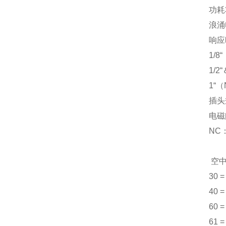
功耗3
浪涌电
响应
1/8
1/2
1“（
插头
电磁
NC
空中
30 =
40 =
60 
61 