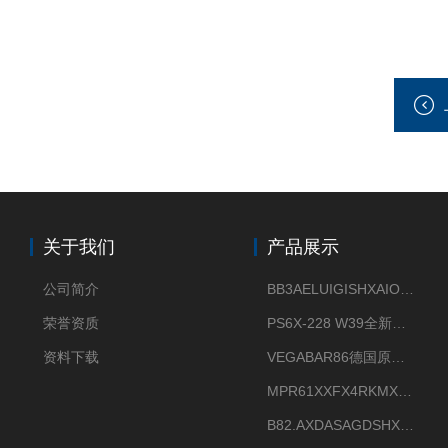
关于我们
产品展示
公司简介
BB3AELUIGISHXAIOXX德国威格原装正品VEGABAR 83压力变送器
荣誉资质
PS6X-228 W39全新法兰安装VEGAPULS 6X威格雷达液位计
资料下载
VEGABAR86德国原厂威格压力变送器全新正品现货供应
MPR61XXFX4RKMX德国威格VEGAMIP R61微波物位开关接收器
B82.AXDASAGDSHXKIMAX德国威格VEGABAR82压力变送器原包装现货