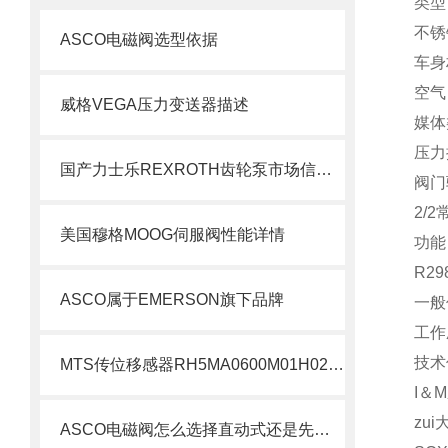
类型
不锈
ASCO电磁阀选型依据
车身
空气
威格VEGA压力变送器描述
媒体
压力
国产力士乐REXROTH齿轮泵市场信息了解
阀门
2/2
美国穆格MOOG伺服阀性能详情
功能
R29
ASCO属于EMERSON旗下品牌
一般
工作压
技术
MTS传位移感器RH5MA0600M01H021S1011G8现货支持
I＆M
zui
ASCO电磁阀怎么选择直动式还是先导式？