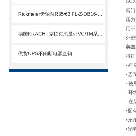
SCX
阀门
Rickmeier齿轮泵R35/63 FL-Z-DB16-W-SAE2-R为石油系统保驾护航
压力
用于
德国KRACHT克拉克流量计VC/TM系列说明
外部
美国
供货UPS不间断电源直销
特征
•紧
•坚
- 
- 环
- 
•配
•允许
•光