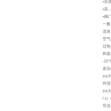
•在
•高
•阀门
一般
流体
空气
过热
和蒸
-10
差压0至
zu
环境温
zui
/ s
导流