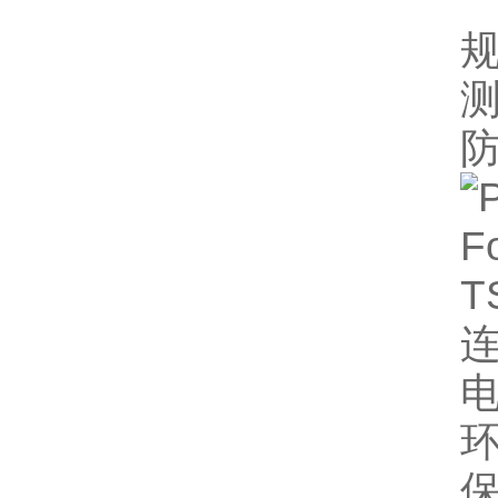
防
连
电
环
保