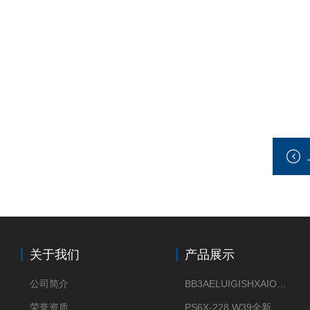
关于我们
产品展示
公司简介
BB3AELUIGISHXAIOXX德国威格原装正品VEGABAR 83压力变送器
荣誉资质
PS6X-228 W39全新法兰安装VEGAPULS 6X威格雷达液位计