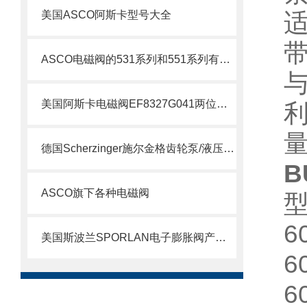
美国ASCO阿斯卡型号大全
ASCO电磁阀的531系列和551系列有什么差别
与
美国阿斯卡电磁阀EF8327G041两位四通技术
利
量
德国Scherzinger施尔金格齿轮泵/液压泵供应说明
B
ASCO旗下各种电磁阀
6
美国斯波兰SPORLAN电子膨胀阀产品特点
6
6