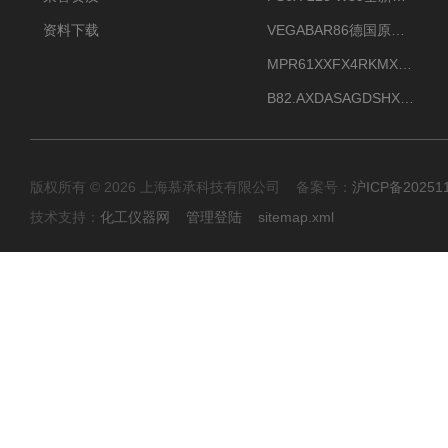
资料下载
VEGABAR86德国原厂威格压力变送器全新正品现货供应
MPR61XXFX4RKMX德国威格VEGAMIP R61微波物位开关接收器
B82.AXDASAGDSHXKIMAX德国威格VEGABAR82压力变送器原包装现货
版权所有 © 2026 上海慕承科技有限公司 备案号：
沪ICP备20251
技术支持：
化工仪器网
管理登陆
sitemap.xml