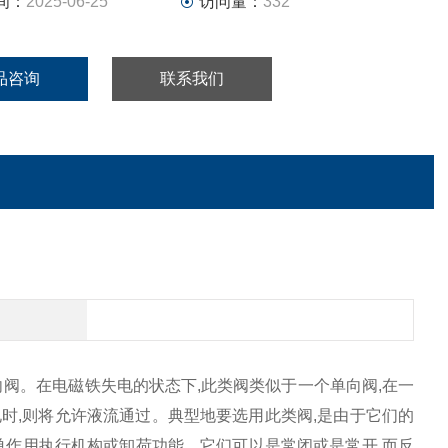
间：
2025-06-25
访问量：
332
品咨询
联系我们
阀。在电磁铁失电的状态下,此类阀类似于一个单向阀,在一
得电时,则将允许液流通过。典型地要选用此类阀,是由于它们的
单作用执行机构或卸荷功能。它们可以是常闭或是常开,而反