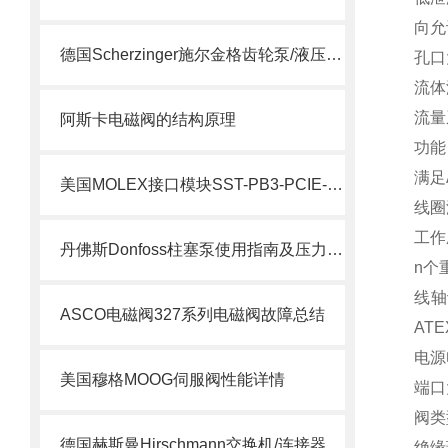
向允
德国Scherzinger施尔金格齿轮泵/液压泵供应说明
孔口
流体
流量
阿斯卡电磁阀的结构原理
功能
满足
美国MOLEX接口模块SST-PB3-PCIE-2 产品解析
线圈
工作
丹佛斯Donfoss柱塞泵使用指南及压力调节教程
n个
线轴
ASCO电磁阀327系列电磁阀故障总结
AT
电源
美国穆格MOOG伺服阀性能详情
端口
阀类
德国赫斯曼Hirschmann交换机/连接器介绍
绝缘