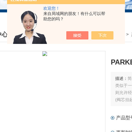
欢迎您！
来自局域网的朋友！有什么可以帮
助您的吗？
中心
我的位置：
首页
>
DUCTS CENTER
PAR
描述：
简
类似于一
则允许经
(阀芯抬
油口2至
项。
产品型