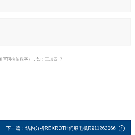
填写阿拉伯数字），如：三加四=7
下一篇：
结构分析REXROTH伺服电机R911263066