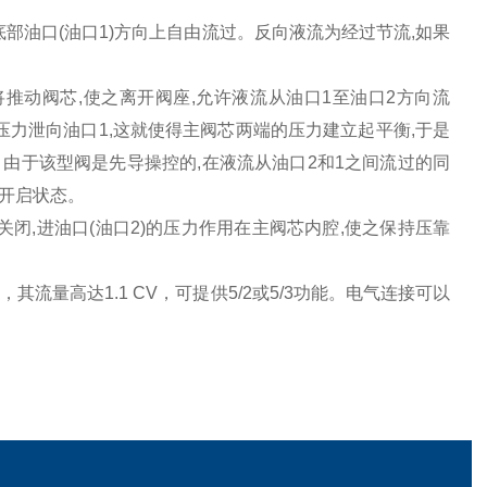
底部油口(油口1)方向上自由流过。反向液流为经过节流,如果
将推动阀芯,使之离开阀座,允许液流从油口1至油口2方向流
压力泄向油口1,这就使得主阀芯两端的压力建立起平衡,于是
。由于该型阀是先导操控的,在液流从油口2和1之间流过的同
的开启状态。
闭,进油口(油口2)的压力作用在主阀芯内腔,使之保持压靠
，其流量高达1.1 CV，可提供5/2或5/3功能。电气连接可以