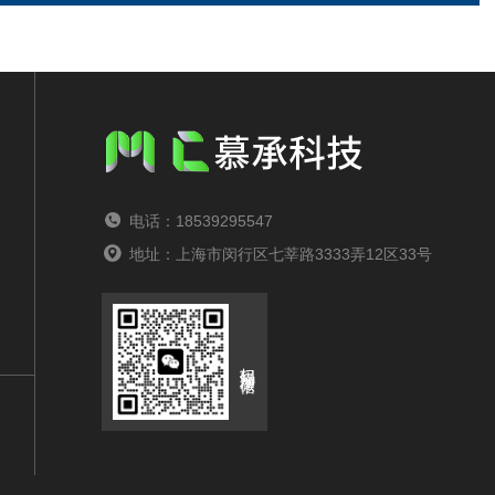
电话：18539295547
地址：上海市闵行区七莘路3333弄12区33号
扫码添加微信