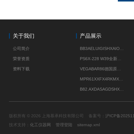
关于我们
产品展示
公司简介
BB3AELUIGISHXAIOXX德国威格原装正品VEGABAR 83压力变送器
荣誉资质
PS6X-228 W39全新法兰安装VEGAPULS 6X威格雷达液位计
资料下载
VEGABAR86德国原厂威格压力变送器全新正品现货供应
MPR61XXFX4RKMX德国威格VEGAMIP R61微波物位开关接收器
B82.AXDASAGDSHXKIMAX德国威格VEGABAR82压力变送器原包装现货
版权所有 © 2026 上海慕承科技有限公司 备案号：
沪ICP备20251
技术支持：
化工仪器网
管理登陆
sitemap.xml