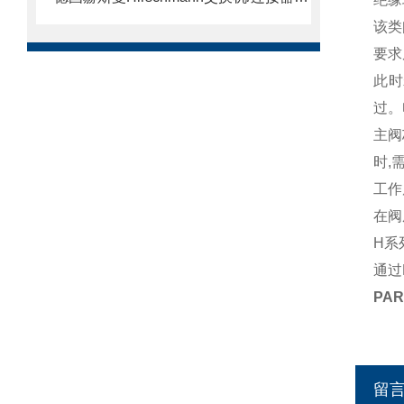
该类
要求
此时
过。
主阀
时,
工作
在阀
H系
通过
PA
留