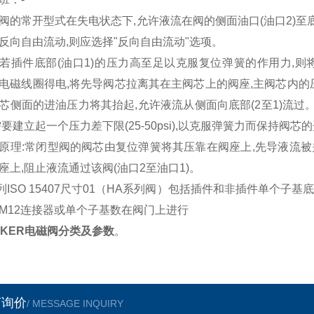
阀的常开型式在失电状态下,允许液流在阀的侧面油口(油口2)至
反向自由流动,则应选择"反向自由流动"选项。
若插件底部(油口1)的压力高至足以克服复位弹簧的作用力,则
电磁线圈得电,将先导阀芯拉离其在主阀芯上的阀座,主阀芯内的
芯侧面的进油压力将其抬起,允许液流从侧面向底部(2至1)流过
需要建立起一个压力差下限(25-50psi),以克服弹簧力而保持阀芯
原理:常闭型阀的阀芯由复位弹簧将其压靠在阀座上,先导液流被关
座上,阻止液流通过该阀(油口2至油口1)。
列ISO 15407尺寸01（HA系列阀）包括插件和非插件单个子基底
M12连接器或单个子基数在阀门上进行
RKER电磁阀分类及参数
。
言询价
/ MESSAGE INQUIRY