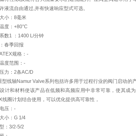
许液流自由通过,并有快速响应型式可选。
大小：
8毫米
温度：
+80°C
系数1 ：
1400 L/分钟
：
春季回报
ATEX规格：
-
温度范围：
-
压力：
2条AC/D
重型线轴Namur Valve系列包括许多用于过程行业的阀门启动的产
设计和材料使该产品在低频和高频应用中非常可靠，使其成为
EX线圈计划结合使用，可以优化提供高可靠性，
电压：
-
大小：
G 1/4
型：
3/2-5/2
班：
-