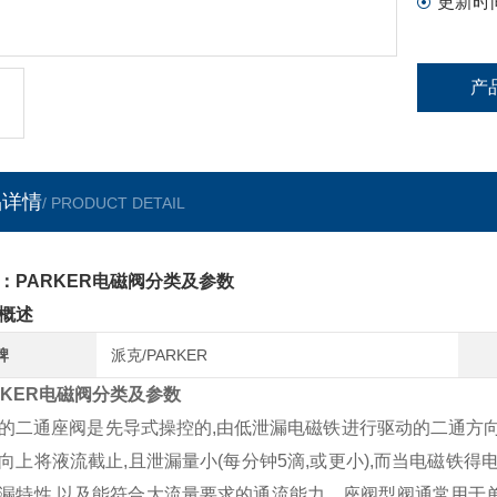
更新时
产
品详情
/ PRODUCT DETAIL
：PARKER电磁阀分类及参数
概述
牌
派克/PARKER
RKER电磁阀分类及参数
的二通座阀是先导式操控的,由低泄漏电磁铁进行驱动的二通方向
向上将液流截止,且泄漏量小(每分钟5滴,或更小),而当电磁铁
漏特性,以及能符合大流量要求的通流能力。座阀型阀通常用于