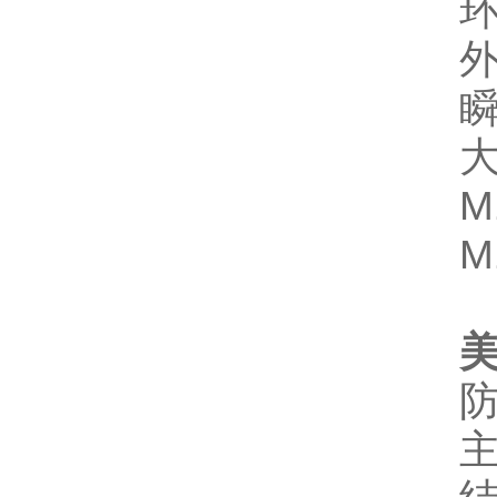
瞬
大
M
M
美