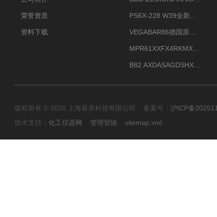
荣誉资质
PS6X-228 W39全新法兰安装VEGAPULS 6X威格雷达液位计
资料下载
VEGABAR86德国原厂威格压力变送器全新正品现货供应
MPR61XXFX4RKMX德国威格VEGAMIP R61微波物位开关接收器
B82.AXDASAGDSHXKIMAX德国威格VEGABAR82压力变送器原包装现货
版权所有 © 2026 上海慕承科技有限公司 备案号：
沪ICP备20251
技术支持：
化工仪器网
管理登陆
sitemap.xml