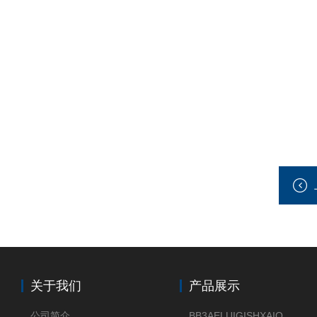
关于我们
产品展示
公司简介
BB3AELUIGISHXAIOXX德国威格原装正品VEGABAR 83压力变送器