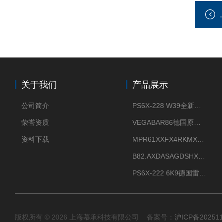
关于我们
产品展示
公司简介
PS6X-228 W39全新法兰安装VEGAPULS 6X威格雷达液位计
荣誉资质
VEGABAR86德国原厂威格压力变送器全新正品现货供应
资料下载
MPR61XXFX4RKMX德国威格VEGAMIP R61微波物位开关接收器
B82.AXDASAGDSHXKIMAX德国威格VEGABAR82压力变送器原包装现货
PS6X-222 6K9德国雷达料位计VEGA威格PULS 6X现货
版权所有 © 2026 上海慕承科技有限公司 备案号：
沪ICP备20251