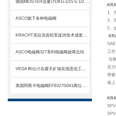
德国MEISTER流量计DKG-1/15 G 1/2 VA NOC 说明
KR
1
ASCO旗下各种电磁阀
3
5
KRACHT克拉克齿轮泵提供技术成套组装
KR
SA
工作
ASCO电磁阀327系列电磁阀故障总结
当将
压力
VEGA 料位计在露天矿场实现恶劣工况下的精准测量
弹簧
值上
美国阿斯卡电磁阀EF8327G041两位四通技术
KR
SPV
SPV