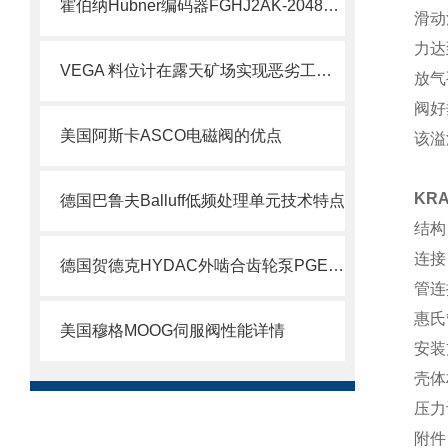
霍伯纳Hubner编码器FGHJ2AK-2048G-90G-NG/16K介绍
滑动
力达
VEGA 料位计在露天矿场实现恶劣工况下的精准测量
放气
阀好
美国阿斯卡ASCO电磁阀的优点
该溢
KR
德国巴鲁夫Balluff低频处理单元技术特点
结构
连接
德国贺德克HYDAC外啮合齿轮泵PGE100系列科普
管连
惠氏
美国穆格MOOG伺服阀性能详情
安装
壳体材
压力
附件