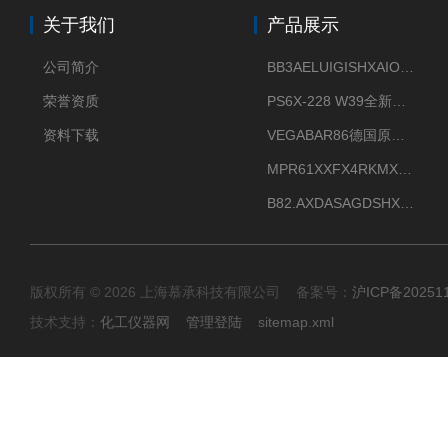
关于我们
产品展示
公司简介
BB3AELUIGISHXAIOXX德国威格原装正品VEGABAR 83压力变送器
荣誉资质
PS6X-228 W39全新法兰安装VEGAPULS 6X威格雷达液位计
资料下载
VEGABAR86德国原厂威格压力变送器全新正品现货供应
MPR61XXFX4RKMX德国威格VEGAMIP R61微波物位开关接收器
B82.AXDASAGDSHXKIMAX德国威格VEGABAR82压力变送器原包装现货
版权所有 © 2026 上海慕承科技有限公司 备案号：
沪ICP备20251
技术支持：
化工仪器网
管理登陆
sitemap.xml