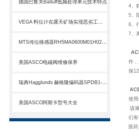
德国巴鲁夫Balluff低频处理单元技术特点
4、
5、
VEGA 料位计在露天矿场实现恶劣工况下的精准测量
6、
7、
MTS传位移感器RH5MA0600M01H021S1011G8现货支持
AC
作，
美国ASCO电磁阀维修保养
保1
瑞典Hagglunds 赫格隆编码器SPDB1-1000-BT介绍
ACE
使用
美国ASCO阿斯卡型号大全
该液
们有
医药