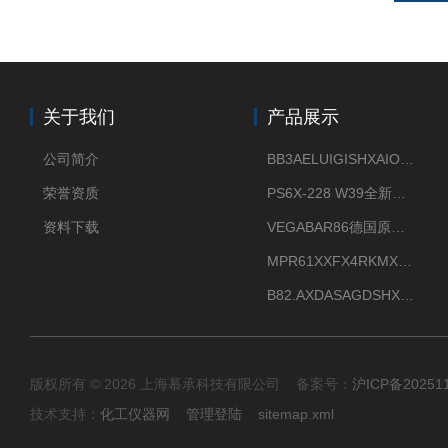
关于我们
产品展示
公司简介
BB3AELUIGISHXAIOXX德国威格原装正品VEGABAR 83压力变送器
荣誉资质
PS6X-228 W39全新法兰安装VEGAPULS 6X威格雷达液位计
资料下载
VEGABAR86德国原厂威格压力变送器全新正品现货供应
MPR61XXFX4RKMX德国威格VEGAMIP R61微波物位开关接收器
B82.AXDASAGDSHXKIMAX德国威格VEGABAR82压力变送器原包装现货
版权所有 © 2026 上海慕承科技有限公司 备案号：
沪ICP备20251
技术支持：
化工仪器网
管理登陆
sitemap.xml