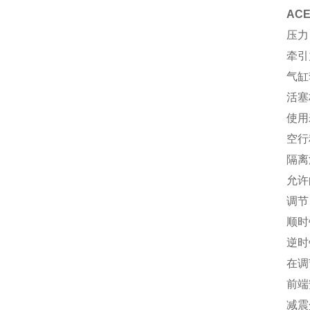
AC
压力：
牵引力
气缸
活塞
使用寿
空行
隔离
允许的
调节
顺时
逆时
在调
前端
减震