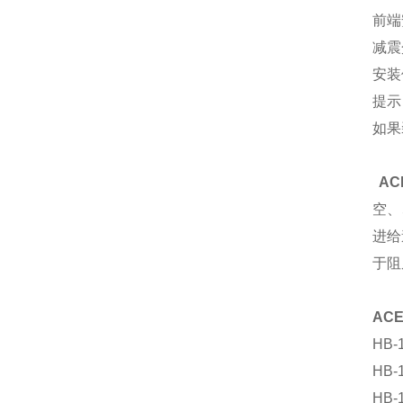
前端
减震
安装
提示
如果
AC
空、
进给
于阻
AC
HB-
HB-
HB-