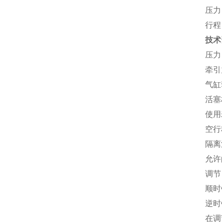
压力：
行程
技术
压力：
牵引力
气缸
活塞
使用寿
空行
隔离
允许的
调节
顺时
逆时
在调