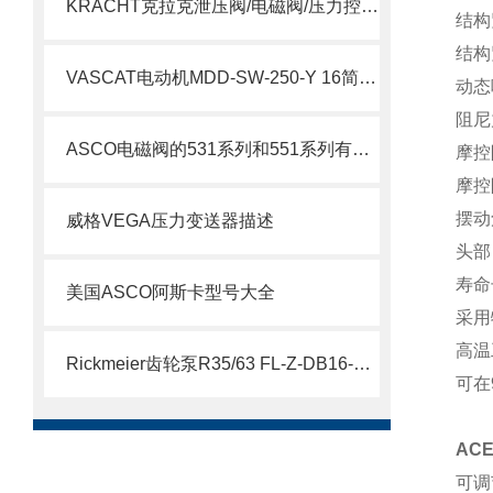
KRACHT克拉克泄压阀/电磁阀/压力控制阀选型指南
结构
结构
VASCAT电动机MDD-SW-250-Y 16简要介绍
动态
阻尼
ASCO电磁阀的531系列和551系列有什么差别
摩控
摩控
摆动
威格VEGA压力变送器描述
头部
寿命
美国ASCO阿斯卡型号大全
采用
高温
Rickmeier齿轮泵R35/63 FL-Z-DB16-W-SAE2-R为石油系统保驾护航
可在
ACE
可调