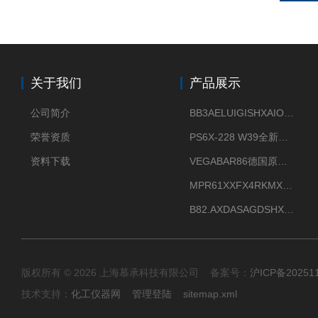
关于我们
产品展示
公司简介
BB3AELUIGISHXAIOXX德国威格原装正品VEGABAR 83压力变送器
荣誉资质
PS6X-228 W39全新法兰安装VEGAPULS 6X威格雷达液位计
资料下载
VEGABAR86德国原厂威格压力变送器全新正品现货供应
MPR61XXFX4RKMX德国威格VEGAMIP R61微波物位开关接收器
B82.AXDASAGDSHXKIMAX德国威格VEGABAR82压力变送器原包装现货
版权所有 © 2026 上海慕承科技有限公司 备案号：
沪ICP备20251
技术支持：
化工仪器网
管理登陆
sitemap.xml