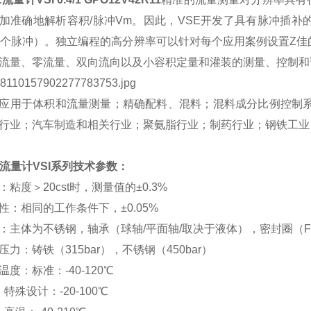
加准确地解析容积/脉冲Vm。因此，VSE开发了具有脉冲插补
6个脉冲）。独立编程的高分辨率可以针对每个应用案例设置Z佳
流量、零流量、双向流向以及小容积定量和灌装的测量、控制和
应用于体积和流量测量；精确配料、混料；混料成分比例控制系
行业；汽车制造和相关行业；聚氨脂行业；制药行业；钢铁工业
E流量计VSI系列
技术参数：
：粘度＞20cst时，测量值的±0.3%
性：相同的工作条件下，±0.05%
：主体为不锈钢，轴承（球轴/平面轴/取决于液体），密封圈（FPM,
压力：铸铁（315bar），不锈钢（450bar）
温度：标准：-40-120℃
设计：-20-100℃