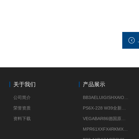
关于我们
产品展示
公司简介
BB3AELUIGISHXAIOXX德国威格原装正品VEGABAR 83压力变送器
荣誉资质
PS6X-228 W39全新法兰安装VEGAPULS 6X威格雷达液位计
资料下载
VEGABAR86德国原厂威格压力变送器全新正品现货供应
MPR61XXFX4RKMX德国威格VEGAMIP R61微波物位开关接收器