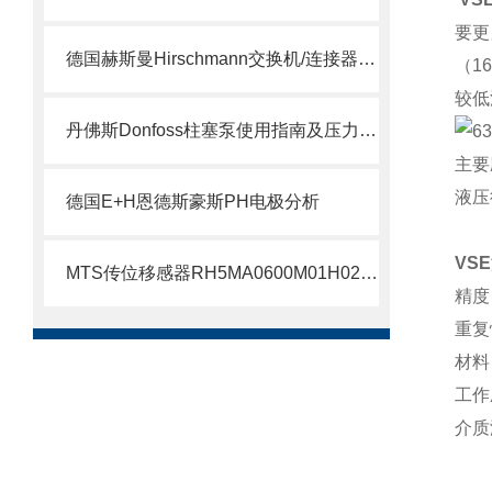
要更
德国赫斯曼Hirschmann交换机/连接器介绍
（1
较低
丹佛斯Donfoss柱塞泵使用指南及压力调节教程
主要
液压
德国E+H恩德斯豪斯PH电极分析
VS
MTS传位移感器RH5MA0600M01H021S1011G8现货支持
精度
重复
材料
工作
介质
特殊