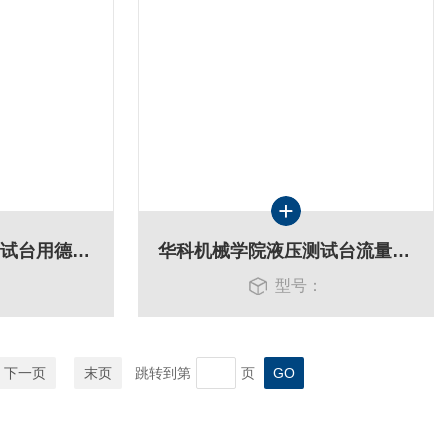
华北水电水利大学测试台用德国威仕流量计
华科机械学院液压测试台流量计VS0.2GPO/12V
：
型号：
下一页
末页
跳转到第
页