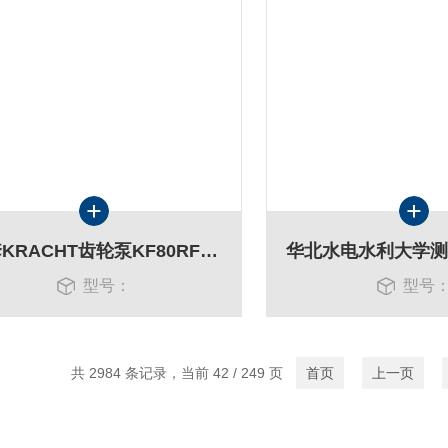
配套KRACHT齿轮泵KF80RF5-D15+联轴器+钟罩
型号：
型号
共 2984 条记录，当前 42 / 249 页
首页
上一页