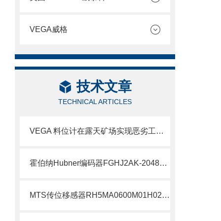
VEGA威格
技术文章
TECHNICAL ARTICLES
VEGA 料位计在露天矿场实现恶劣工况下的精准测量
霍伯纳Hubner编码器FGHJ2AK-2048G-90G-NG/16K介绍
MTS传位移感器RH5MA0600M01H021S1011G8现货支持