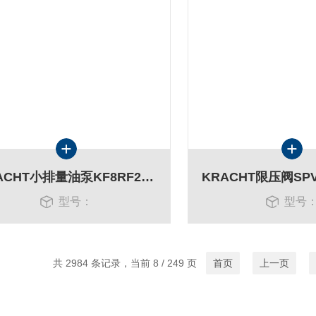
KRACHT小排量油泵KF8RF2-D15带限压阀
型号：
型号
共 2984 条记录，当前 8 / 249 页
首页
上一页