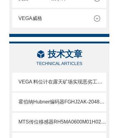
VEGA威格
技术文章
TECHNICAL ARTICLES
VEGA 料位计在露天矿场实现恶劣工况下的精准测量
霍伯纳Hubner编码器FGHJ2AK-2048G-90G-NG/16K介绍
MTS传位移感器RH5MA0600M01H021S1011G8现货支持